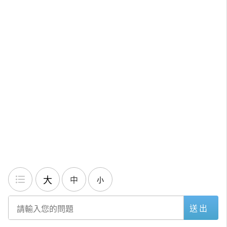
大
中
小