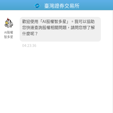
臺灣證券交易所
為保障您的權益，請先閱讀「
AI服務條款
」與
歡迎使用「AI股權智多星」。我可以協助
您快速查詢股權相關問題，請問您想了解
「
智能客服使用說明
」。如您繼續使用智能客服服
AI股權
什麼呢？
智多星
04:23:36
務，即視為您已充分瞭解並同意相關規範。